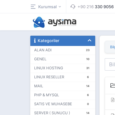
Kurumsal
+90 216
330 9056
Kategoriler
Bil
ALAN ADI
23
GENEL
10
LINUX HOSTING
31
LINUX RESELLER
6
MAIL
14
PHP & MYSQL
6
SATIS VE MUHASEBE
0
SERVER ( SUNUCU )
14