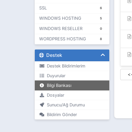
SSL
6
WINDOWS HOSTING
5
WINDOWS RESELLER
0
WORDPRESS HOSTING
8
Destek
Destek Bildirimlerim
<
Duyurular
Bilgi Bankası
Dosyalar
Sunucu/Ağ Durumu
Bildirim Gönder