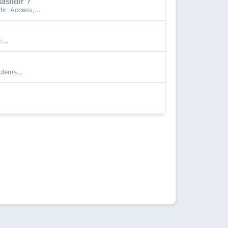
sıldır ?
ır. Access,...
...
ulama...