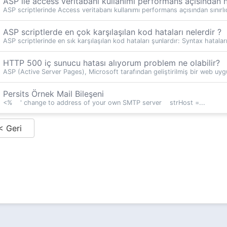
ASP ile access veritabanı kullanımı performans açısından na
ASP scriptlerinde Access veritabanı kullanımı performans açısından sınırlıd
ASP scriptlerde en çok karşılaşılan kod hataları nelerdir ?
ASP scriptlerinde en sık karşılaşılan kod hataları şunlardır: Syntax hataları:
HTTP 500 iç sunucu hatası alıyorum problem ne olabilir?
ASP (Active Server Pages), Microsoft tarafından geliştirilmiş bir web uyg
Persits Örnek Mail Bileşeni
<% ' change to address of your own SMTP server strHost =...
< Geri