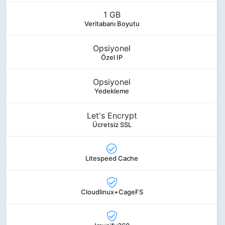
1 GB
Veritabanı Boyutu
Opsiyonel
Özel IP
Opsiyonel
Yedekleme
Let's Encrypt
Ücretsiz SSL
Litespeed Cache
Cloudlinux+CageFS