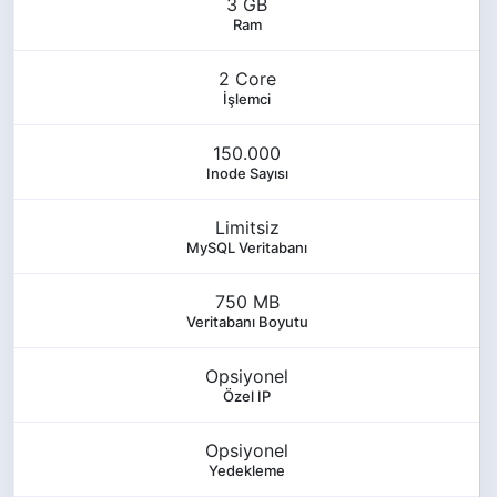
3 GB
Ram
2 Core
İşlemci
150.000
Inode Sayısı
Limitsiz
MySQL Veritabanı
750 MB
Veritabanı Boyutu
Opsiyonel
Özel IP
Opsiyonel
Yedekleme