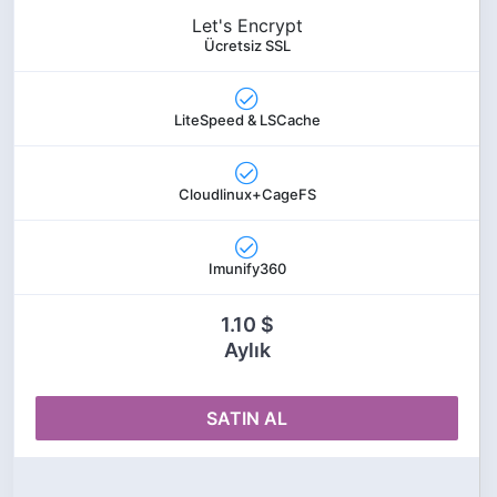
Let's Encrypt
Ücretsiz SSL
LiteSpeed & LSCache
Cloudlinux+CageFS
Imunify360
1.10 $
Aylık
SATIN AL