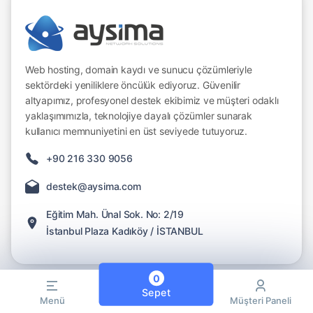
Web hosting, domain kaydı ve sunucu çözümleriyle
sektördeki yeniliklere öncülük ediyoruz. Güvenilir
altyapımız, profesyonel destek ekibimiz ve müşteri odaklı
yaklaşımımızla, teknolojiye dayalı çözümler sunarak
kullanıcı memnuniyetini en üst seviyede tutuyoruz.
+90 216 330 9056
destek@aysima.com
Eğitim Mah. Ünal Sok. No: 2/19
İstanbul Plaza Kadıköy / İSTANBUL
0
Sepet
Aysima Bilişim Teknolojileri BTK Nezdinde Yer
Menü
Müşteri Paneli
Sağlayıcı Kaydı Bulunan Barındırma Ve Alan Adı Tescil