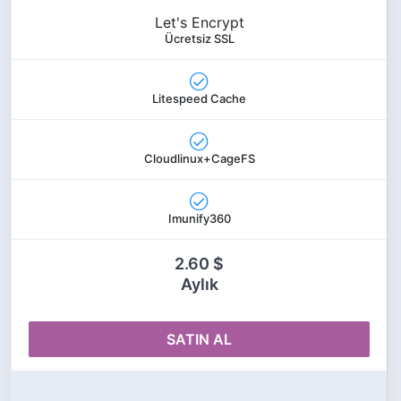
Let's Encrypt
Ücretsiz SSL
Litespeed Cache
Cloudlinux+CageFS
Imunify360
2.60 $
Aylık
SATIN AL