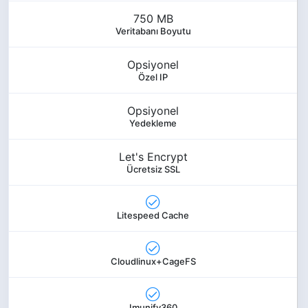
750 MB
Veritabanı Boyutu
Opsiyonel
Özel IP
Opsiyonel
Yedekleme
Let's Encrypt
Ücretsiz SSL
Litespeed Cache
Cloudlinux+CageFS
Imunify360