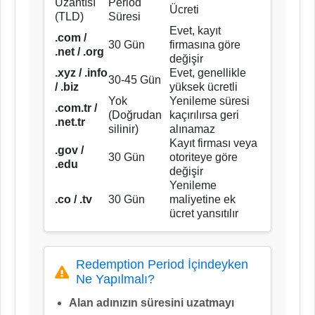
Uzantısı
Period
Ücreti
(TLD)
Süresi
Evet, kayıt
.com /
30 Gün
firmasına göre
.net / .org
değişir
.xyz / .info
Evet, genellikle
30-45 Gün
/ .biz
yüksek ücretli
Yok
Yenileme süresi
.com.tr /
(Doğrudan
kaçırılırsa geri
.net.tr
silinir)
alınamaz
Kayıt firması veya
.gov /
30 Gün
otoriteye göre
.edu
değişir
Yenileme
.co / .tv
30 Gün
maliyetine ek
ücret yansıtılır
Redemption Period İçindeyken
Ne Yapılmalı?
Alan adınızın süresini uzatmayı