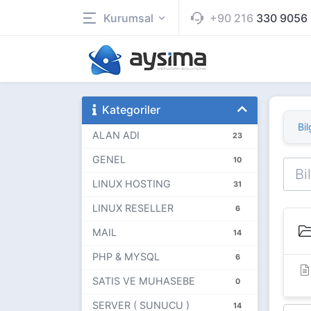
Kurumsal
+90 216
330 9056
Kategoriler
Bil
ALAN ADI
23
GENEL
10
LINUX HOSTING
31
LINUX RESELLER
6
MAIL
14
PHP & MYSQL
6
SATIS VE MUHASEBE
0
SERVER ( SUNUCU )
14