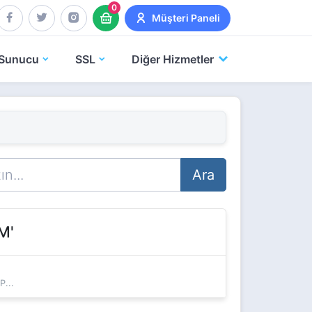
0
Müşteri Paneli
Sunucu
SSL
Diğer Hizmetler
Ara
M'
P...