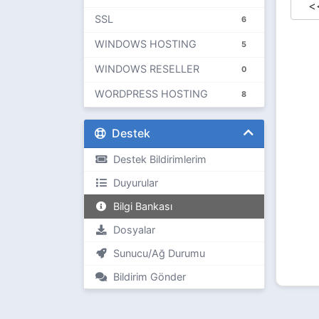
<
SSL
6
WINDOWS HOSTING
5
WINDOWS RESELLER
0
WORDPRESS HOSTING
8
Destek
Destek Bildirimlerim
Duyurular
Bilgi Bankası
Dosyalar
Sunucu/Ağ Durumu
Bildirim Gönder