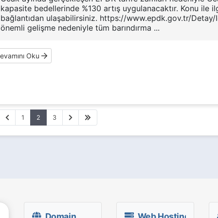
kapasite bedellerinde %130 artış uygulanacaktır. Konu ile ilg
bağlantıdan ulaşabilirsiniz. https://www.epdk.gov.tr/Detay
önemli gelişme nedeniyle tüm barındırma ...
evamını Oku
1
2
3
Domain
Web Hosting