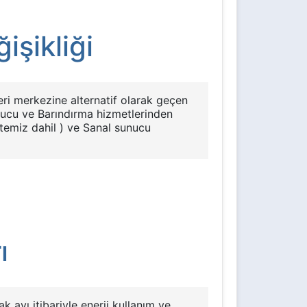
işikliği
eri merkezine alternatif olarak geçen
nucu ve Barındırma hizmetlerinden
itemiz dahil ) ve Sanal sunucu
ı
ayı itibariyle enerji kullanım ve