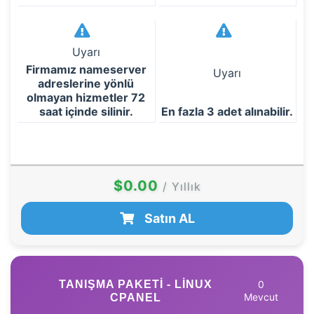
Uyarı
Firmamız nameserver
Uyarı
adreslerine yönlü
olmayan hizmetler 72
saat içinde silinir.
En fazla 3 adet alınabilir.
$0.00
/ Yıllık
Satın AL
TANIŞMA PAKETI - LINUX
0
Mevcut
CPANEL